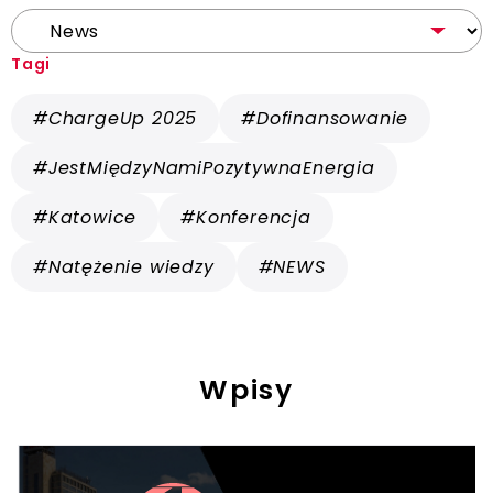
Tagi
#ChargeUp 2025
#Dofinansowanie
#JestMiędzyNamiPozytywnaEnergia
#Katowice
#Konferencja
#Natężenie wiedzy
#NEWS
Wpisy